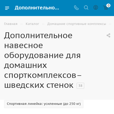
0
Дополнительное навесное оборудование для домашних спорткомплексов–шведских стенок купить в Элисте | ВИНКО
—
—
—
Главная
Каталог
Домашние спортивные комплексы
Дополнительное
навесное
оборудование для
домашних
спорткомплексов–
шведских стенок
38
Спортивная линейка: усиленные (до 250 кг)