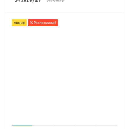
24 291
₽
/шт
26 990
₽
Акция
% Распродажа!