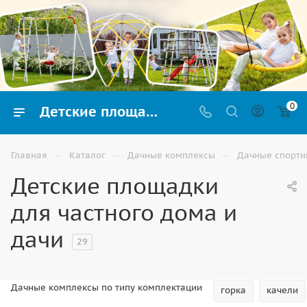
0
Детские площадки для частного дома и дачи купить в Элисте недорого с доставкой
—
—
—
Главная
Каталог
Дачные комплексы
Дачные спорти
Детские площадки
для частного дома и
дачи
29
Дачные комплексы по типу комплектации
горка
качели