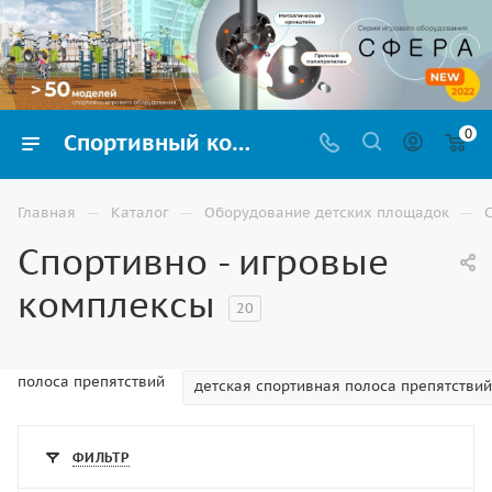
0
Спортивный комплекс для детской игровой площадки на улицу купить в Элисте
—
—
—
Главная
Каталог
Оборудование детских площадок
Спортивно - игровые
комплексы
20
полоса препятствий
детская спортивная полоса препятствий
ФИЛЬТР