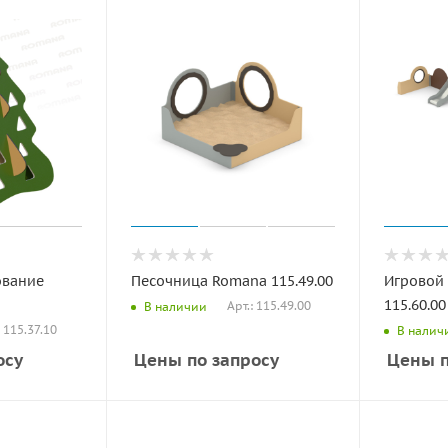
ование
Песочница Romana 115.49.00
Игровой
115.60.00
Арт.: 115.49.00
В наличии
: 115.37.10
В налич
осу
Цены по запросу
Цены п