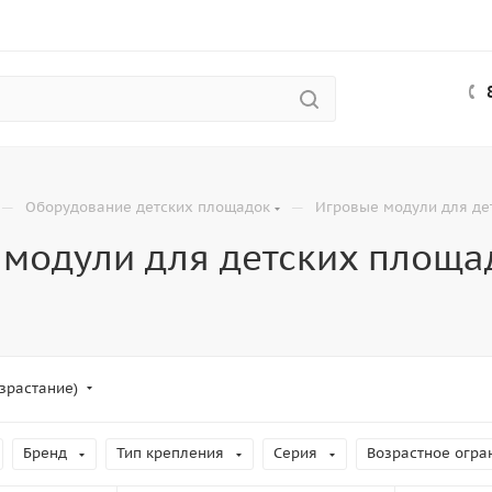
—
—
Оборудование детских площадок
Игровые модули для де
 модули для детских площа
зрастание)
Бренд
Тип крепления
Серия
Возрастное огра