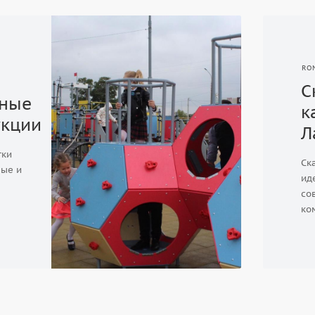
RO
С
ные
к
укции
Л
тки
Ск
ые и
ид
со
ко
пр
мо