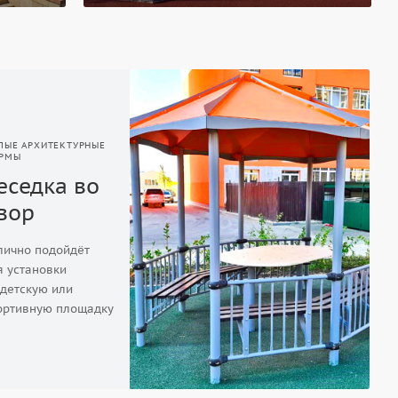
ЛЫЕ АРХИТЕКТУРНЫЕ
РМЫ
еседка во
вор
лично подойдёт
я установки
 детскую или
ортивную площадку