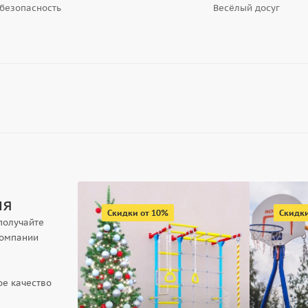
 безопасность
Весёлый досуг
ия
Скидки от 10%
Скидки
 получайте
компании
ое качество