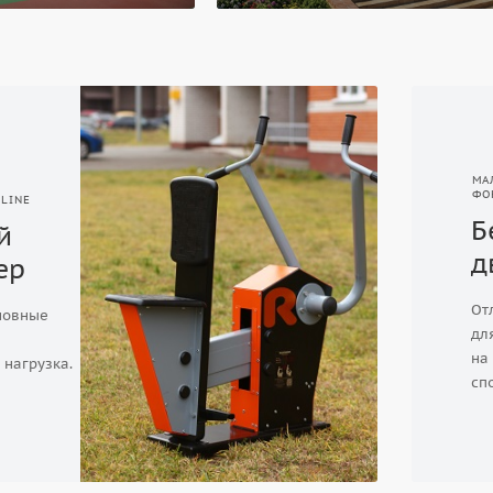
МА
ФО
-LINE
Б
й
д
ер
От
новные
дл
на
 нагрузка.
сп