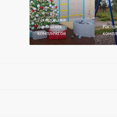
Распродажа
домашних
Распр
комплексов
компл