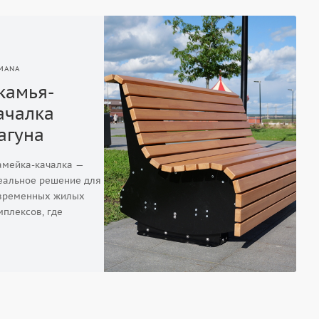
MANA
камья-
ачалка
агуна
амейка-качалка —
еальное решение для
временных жилых
мплексов, где
оживают
лодые семьи с детьми.