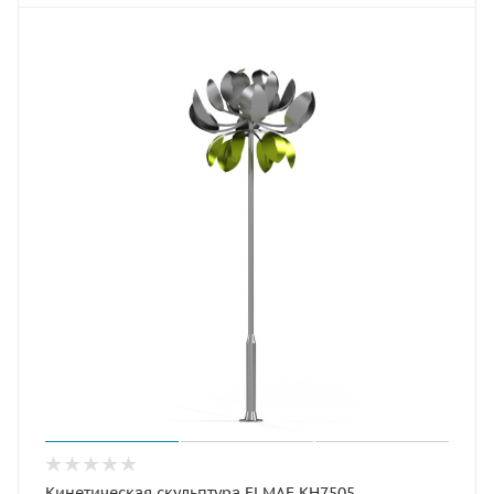
Кинетическая скульптура ELMAF КН7505