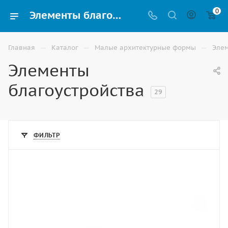
0
Элементы благоустройства купить в Элисте
—
—
—
Главная
Каталог
Малые архитектурные формы
Элем
Элементы
благоустройства
29
ФИЛЬТР