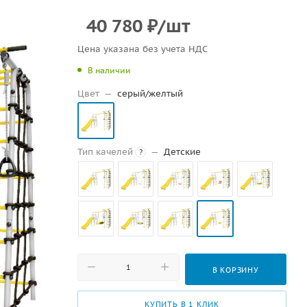
40 780
₽
/шт
Цена указана без учета НДС
В наличии
Цвет
—
серый/желтый
Тип качелей
—
Детские
?
В КОРЗИНУ
КУПИТЬ В 1 КЛИК