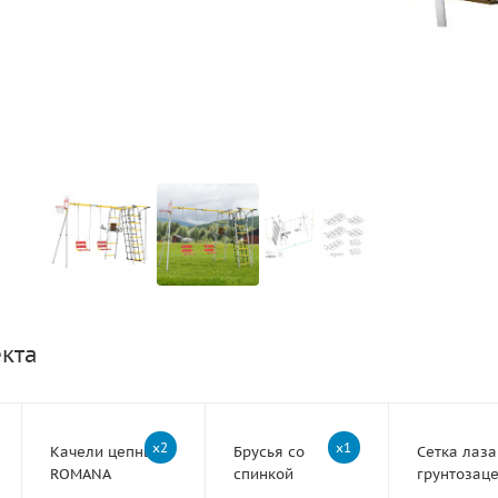
екта
x2
x1
Качели цепные
Брусья со
Сетка лаза
ROMANA
спинкой
грунтозац