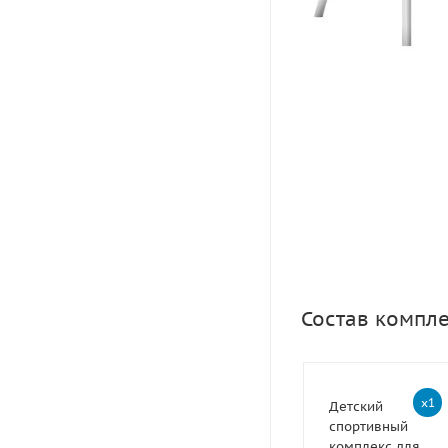
Состав компл
x1
Детский
спортивный
комплекс для