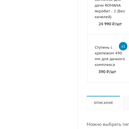
дачи ROMANA
Акробат - 2 (Без
качелей)
24 990
₽
/шт
x1
Ступень с
крепежом 490
мм для дачного
комплекса
390
₽
/шт
ОПИСАНИЕ
Можно выбрать тип