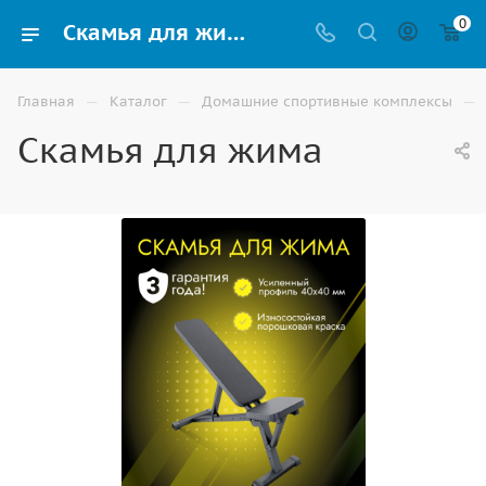
0
Скамья для жима купить для дома и спортзала в Элисте
—
—
—
Главная
Каталог
Домашние спортивные комплексы
Скамья для жима