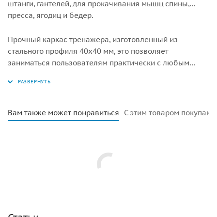
штанги, гантелей, для прокачивания мышц спины,
пресса, ягодиц и бедер.
Прочный каркас тренажера, изготовленный из
стального профиля 40х40 мм, это позволяет
заниматься пользователям практически с любым
весом, начинающим и профессиональным
спортсменам. Удобная регулировка наклона спинки
скамьи имеет 12 фиксированных положений. Спинка и
сиденье обшиты искусственной кожей. Для хранения
Вам также может понравиться
С этим товаром покупают
тренажера предусмотрено его компактное
складывание.