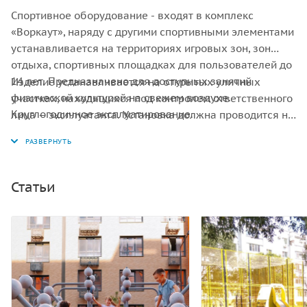
Спортивное оборудование - входят в комплекс
«Воркаут», наряду с другими спортивными элементами
устанавливается на территориях игровых зон, зон
отдыха, спортивных площадках для пользователей до
14 лет. Предназначено для доступных занятий
Изделие устанавливается на открытых уличных
физической культурой на свежем воздухе.
участках, находящихся под контролем ответственного
Круглогодичное эксплуатирование.
лица – эксплуатанта. Установка должна проводится на
ровной площадке, свободной от насаждений. Над
зоной безопасности, должно быть свободное
пространство, т.е над ней не должно быть ни веток, ни
элементов других конструкций.
Статьи