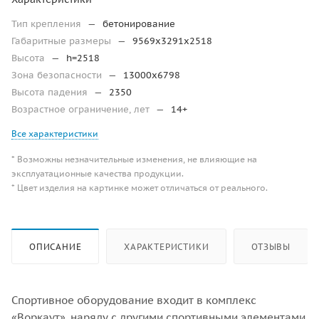
Тип крепления
—
бетонирование
Габаритные размеры
—
9569х3291х2518
Высота
—
h=2518
Зона безопасности
—
13000х6798
Высота падения
—
2350
Возрастное ограничение, лет
—
14+
Все характеристики
* Возможны незначительные изменения, не влияющие на
эксплуатационные качества продукции.
* Цвет изделия на картинке может отличаться от реального.
ОПИСАНИЕ
ХАРАКТЕРИСТИКИ
ОТЗЫВЫ
Спортивное оборудование входит в комплекс
«Воркаут», наряду с другими спортивными элементами