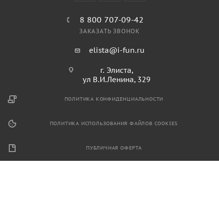
8 800 707-09-42
ЗАКАЗАТЬ ЗВОНОК
elista@i-fun.ru
г. Элиста,
ул В.И.Ленина, 329
ПОЛИТИКА КОНФИДЕНЦИАЛЬНОСТИ
ПОЛИТИКА ИСПОЛЬЗОВАНИЯ ФАЙЛОВ COOKIES
ПУБЛИЧНАЯ ОФЕРТА
2026 © Продажа спортивного и игрового оборудования.
Информация, размещенная на данном ресурсе, не является
публичной офертой и носит ознакомительный характер.