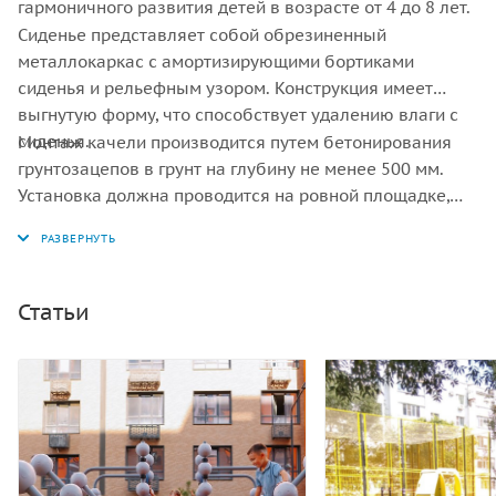
гармоничного развития детей в возрасте от 4 до 8 лет.
Сиденье представляет собой обрезиненный
металлокаркас с амортизирующими бортиками
сиденья и рельефным узором. Конструкция имеет
выгнутую форму, что способствует удалению влаги с
сиденья.
Монтаж качели производится путем бетонирования
грунтозацепов в грунт на глубину не менее 500 мм.
Установка должна проводится на ровной площадке,
свободной от насаждений. В зоне безопасности
должно быть ударопоглощающее покрытие (песок,
древесные опилки) минимальной толщиной 300 мм.
Статьи