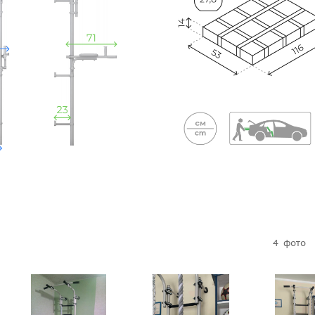
4
фото