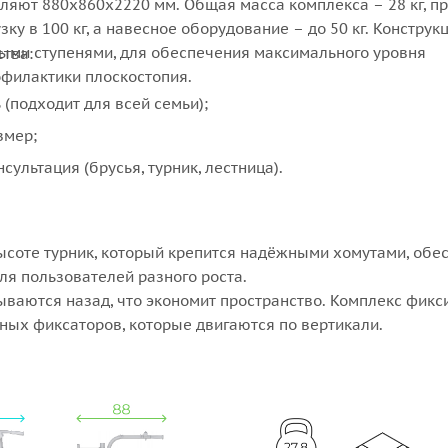
ляют 880х860х2220 мм. Общая масса комплекса – 28 кг, пр
ку в 100 кг, а навесное оборудование – до 50 кг. Конструк
ми ступенями, для обеспечения максимального уровня
тва:
офилактики плоскостопия.
 (подходит для всей семьи);
змер;
ультация (брусья, турник, лестница).
ысоте турник, который крепится надёжными хомутами, обе
ля пользователей разного роста.
ываются назад, что экономит пространство. Комплекс фикс
ых фиксаторов, которые двигаются по вертикали.