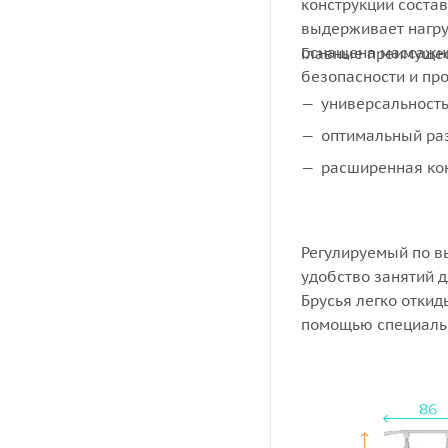
конструкции состав
выдерживает нагруз
оснащена массажны
Главные преимущес
безопасности и пр
универсальность
оптимальный ра
расширенная конс
Регулируемый по в
удобство занятий д
Брусья легко откид
помощью специальн