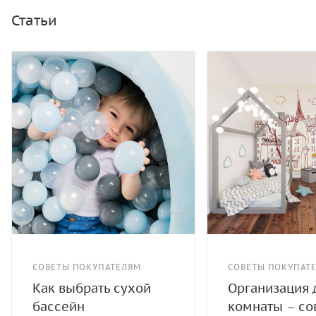
не займет много места в помещении. Высота бортиков
Статьи
составляет 33 см, что позволяет детям
беспрепятственно залезать в бассейн, отдыхать и
играть с шариками, развивая при этом ловкость и
моторику рук.
За сухим бассейном легко ухаживать: трикотажный
чехол полностью снимается с помощью внутренней
молнии. Его, как и пластиковые шарики, можно стирать
и чистить.
Разнообразьте досуг юных домочадцев, скорее купите
им новое игровое пространство!
СОВЕТЫ ПОКУПАТЕЛЯМ
СОВЕТЫ ПОКУПАТ
Как выбрать сухой
Организация 
бассейн
комнаты – со