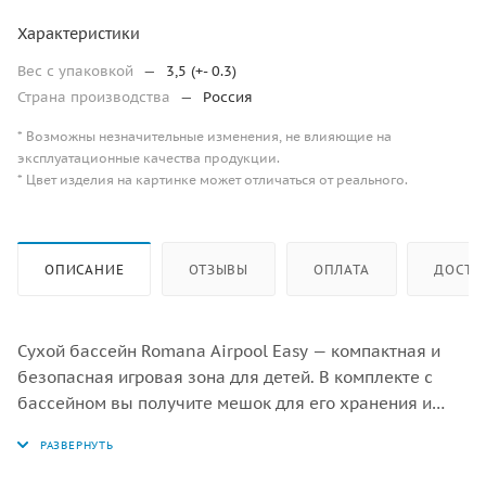
Характеристики
Вес с упаковкой
—
3,5 (+- 0.3)
Страна производства
—
Россия
* Возможны незначительные изменения, не влияющие на
эксплуатационные качества продукции.
* Цвет изделия на картинке может отличаться от реального.
ОПИСАНИЕ
ОТЗЫВЫ
ОПЛАТА
ДОСТА
Сухой бассейн Romana Airpool Easy — компактная и
безопасная игровая зона для детей. В комплекте с
бассейном вы получите мешок для его хранения и
набор из 150 гипоаллергенных шаров.
Это достаточно стильный элемент интерьера, который