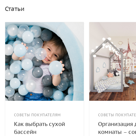
Однотонный бирюзовый сухой бассейн хорошо
Статьи
подойдет для интерьера детской комнаты. Также он
отлично смотрится в соответствующем дизайне
игрового или учебного центра. Купите сухой бассейн
ROMANA Airpool — безопасное игровое пространство
для детей!
СОВЕТЫ ПОКУПАТЕЛЯМ
СОВЕТЫ ПОКУПАТ
Как выбрать сухой
Организация 
бассейн
комнаты – со