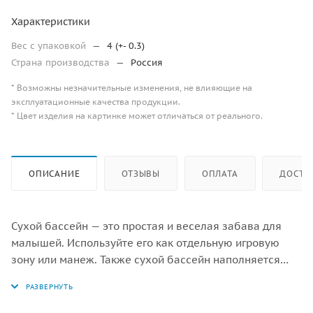
Характеристики
Вес с упаковкой
—
4 (+- 0.3)
Страна производства
—
Россия
* Возможны незначительные изменения, не влияющие на
эксплуатационные качества продукции.
* Цвет изделия на картинке может отличаться от реального.
ОПИСАНИЕ
ОТЗЫВЫ
ОПЛАТА
ДОСТА
Сухой бассейн — это простая и веселая забава для
малышей. Используйте его как отдельную игровую
зону или манеж. Также сухой бассейн наполняется
шариками для подвижных игр и отдыха. Он мягкий и
безопасный, быстро и просто чистится от грязи влаги.