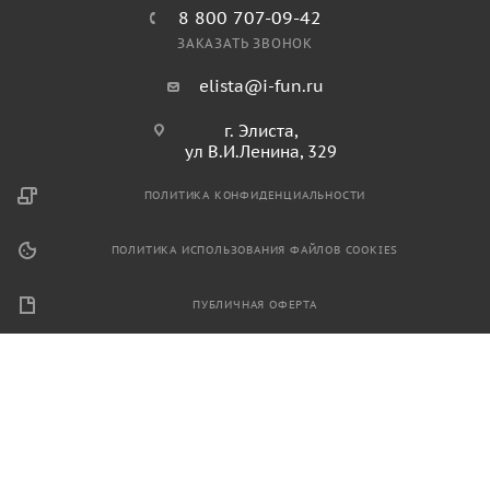
8 800 707-09-42
ЗАКАЗАТЬ ЗВОНОК
elista@i-fun.ru
г. Элиста,
ул В.И.Ленина, 329
ПОЛИТИКА КОНФИДЕНЦИАЛЬНОСТИ
ПОЛИТИКА ИСПОЛЬЗОВАНИЯ ФАЙЛОВ COOKIES
ПУБЛИЧНАЯ ОФЕРТА
2026 © Продажа спортивного и игрового оборудования.
Информация, размещенная на данном ресурсе, не является
публичной офертой и носит ознакомительный характер.