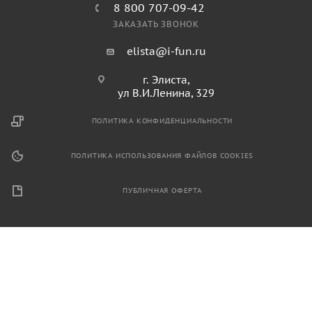
8 800 707-09-42
ЗАКАЗАТЬ ЗВОНОК
elista@i-fun.ru
г. Элиста,
ул В.И.Ленина, 329
ПОЛИТИКА КОНФИДЕНЦИАЛЬНОСТИ
ПОЛИТИКА ИСПОЛЬЗОВАНИЯ ФАЙЛОВ COOKIES
ПУБЛИЧНАЯ ОФЕРТА
2026 © Продажа спортивного и игрового оборудования.
Информация, размещенная на данном ресурсе, не является
публичной офертой и носит ознакомительный характер.