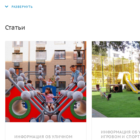
панелях вырезаны окошки, к панелям прикреплены по
два декоративных элемента в виде колес. В задней
части машины расположено сидение, впереди
расположен руль, прикрепленный нижним торцом к
Статьи
полу. Сбоку руль крепится к боковой панели. Впереди
машины расположены декоративные элементы
«фары» желтого цвета.
ИНФОРМАЦИЯ ОБ 
ИНФОРМАЦИЯ ОБ УЛИЧНОМ
ИГРОВОМ И СПОР