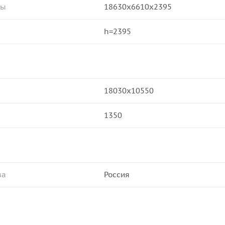
ры
18630х6610х2395
h=2395
18030x10550
1350
ва
Россия