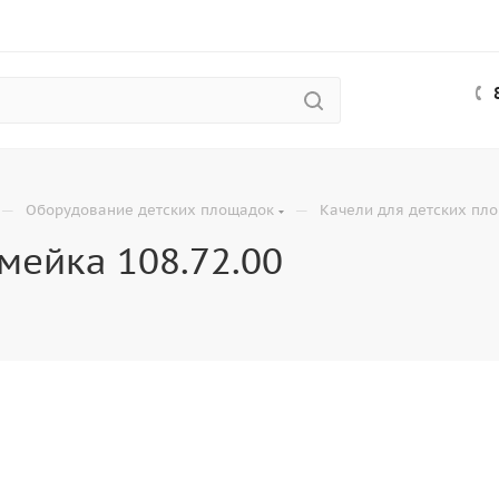
—
—
Оборудование детских площадок
Качели для детских пл
мейка 108.72.00