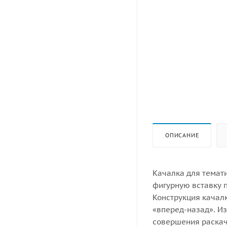
ОПИСАНИЕ
Качалка для темати
фигурную вставку 
Конструкция качал
«вперед-назад». Из
совершения раска