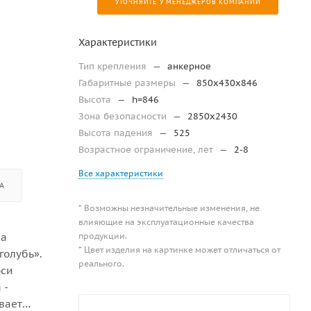
УТОЧНЯЙТЕ У МЕНЕДЖЕРОВ КОМПАНИИ
Характеристики
Тип крепления
—
анкерное
Габаритные размеры
—
850x430x846
Высота
—
h=846
Зона безопасности
—
2850х2430
Высота падения
—
525
Возрастное ограничение, лет
—
2-8
Все характеристики
А
* Возможны незначительные изменения, не
влияющие на эксплуатационные качества
продукции.
На
* Цвет изделия на картинке может отличаться от
голубь».
реального.
оси
 -
вает