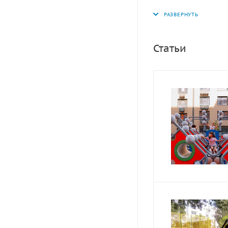
плавное легкое кач
Статьи