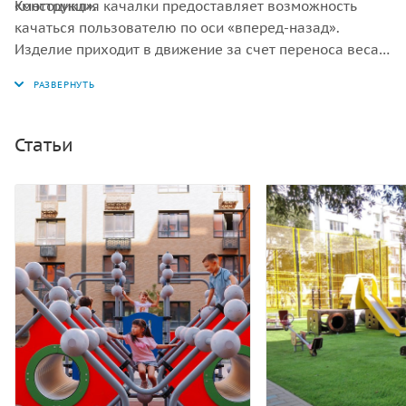
«мотоцикл».
Конструкция качалки предоставляет возможность
качаться пользователю по оси «вперед-назад».
Изделие приходит в движение за счет переноса веса
ребенка - совершения раскачивающих движений
«назад-вперед». Платформа обеспечивает плавное
легкое качание, без ударов и усилий.
Статьи