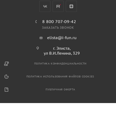
8 800 707-09-42
ЗАКАЗАТЬ ЗВОНОК
elista@i-fun.ru
г. Элиста,
ул В.И.Ленина, 329
ПОЛИТИКА КОНФИДЕНЦИАЛЬНОСТИ
ПОЛИТИКА ИСПОЛЬЗОВАНИЯ ФАЙЛОВ COOKIES
ПУБЛИЧНАЯ ОФЕРТА
2026 © Продажа спортивного и игрового оборудования.
Информация, размещенная на данном ресурсе, не является