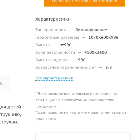
УТОЧНЯЙТЕ У МЕНЕДЖЕРОВ КОМПАНИИ
Характеристики
Тип крепления
—
бетонирование
Габаритные размеры
—
1070x600x996
Высота
—
h=996
Зона безопасности
—
4100х3600
Высота падения
—
996
Возрастное ограничение, лет
—
3-8
Все характеристики
А
* Возможны незначительные изменения, не
влияющие на эксплуатационные качества
продукции.
для детей
* Цвет изделия на картинке может отличаться от
струкцию,
реального.
струкция
боре,