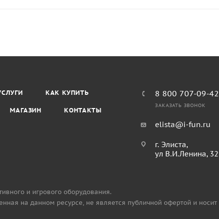
УСЛУГИ
КАК КУПИТЬ
8 800 707-09-4
ЗАКАЗАТЬ ЗВОНОК
МАГАЗИН
КОНТАКТЫ
elista@i-fun.ru
г. Элиста,
ул В.И.Ленина, 3
тивного и игрового оборудования.
нная на данном ресурсе, не является публичной офертой и носит