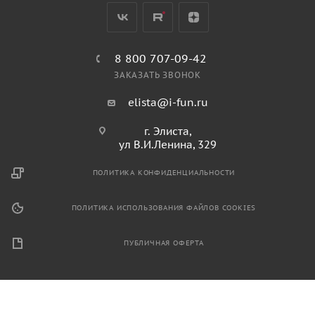
8 800 707-09-42
ЗАКАЗАТЬ ЗВОНОК
elista@i-fun.ru
г. Элиста,
ул В.И.Ленина, 329
ПОЛИТИКА КОНФИДЕНЦИАЛЬНОСТИ
ПОЛИТИКА ИСПОЛЬЗОВАНИЯ ФАЙЛОВ COOKIES
ПУБЛИЧНАЯ ОФЕРТА
2026 © Продажа спортивного и игрового оборудования.
Информация, размещенная на данном ресурсе, не является