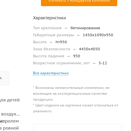
УТОЧНЯЙТЕ У МЕНЕДЖЕРОВ КОМПАНИИ
Характеристики
Тип крепления
—
бетонирование
Габаритные размеры
—
1450x1090x950
Высота
—
h=950
Зона безопасности
—
4450х4050
Высота падения
—
950
Возрастное ограничение, лет
—
3-12
Все характеристики
А
* Возможны незначительные изменения, не
влияющие на эксплуатационные качества
продукции.
для детей
* Цвет изделия на картинке может отличаться от
реального.
 воздухе.
ью.
онтролем
а ровной