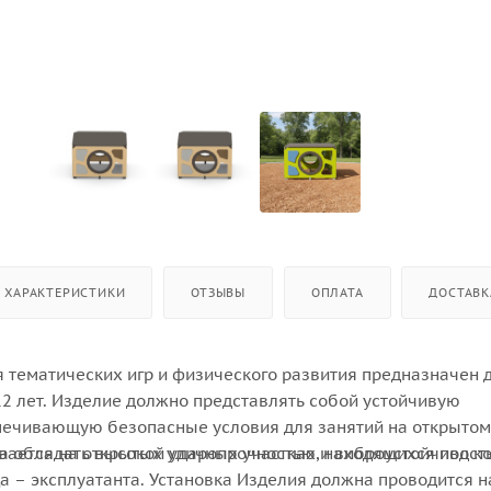
ХАРАКТЕРИСТИКИ
ОТЗЫВЫ
ОПЛАТА
ДОСТАВК
я тематических игр и физического развития предназначен 
 12 лет. Изделие должно представлять собой устойчивую
печивающую безопасные условия для занятий на открытом
а обладать высокой ударопрочностью и виброустойчивост
вается на открытых уличных участках, находящихся под к
а – эксплуатанта. Установка Изделия должна проводится н