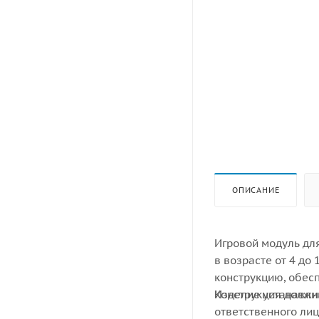
ОПИСАНИЕ
Игровой модуль дл
в возрасте от 4 до
конструкцию, обес
Конструкция должн
Изделие устанавли
ответственного лиц