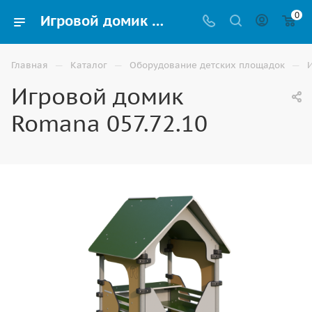
0
Игровой домик Romana 057.72.10 на улицу для детской площадки купить в Элисте
—
—
—
Главная
Каталог
Оборудование детских площадок
Игровой домик
Romana 057.72.10