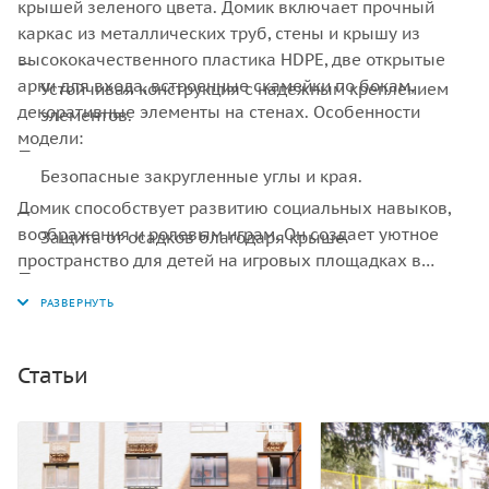
крышей зеленого цвета. Домик включает прочный
каркас из металлических труб, стены и крышу из
высококачественного пластика HDPE, две открытые
арки для входа, встроенные скамейки по бокам,
Устойчивая конструкция с надежным креплением
декоративные элементы на стенах. Особенности
элементов.
модели:
Безопасные закругленные углы и края.
Домик способствует развитию социальных навыков,
воображения и ролевым играм. Он создает уютное
Защита от осадков благодаря крыше.
пространство для детей на игровых площадках в
парках, детских садах и жилых комплексах.
Легкость очистки и устойчивость к УФ-излучению.
Конструкция соответствует стандартам безопасности и
обеспечивает долговечность при интенсивном
использовании на открытом воздухе.
Статьи