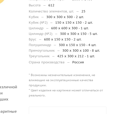
Высота
—
612
Количество элементов, шт.
—
25
Кубик
—
300 х 300 х 300 - 2 шт.
Кубик (№2)
—
150 х 150 х 150 - 2 шт.
Цилиндр
—
600 х 600 х 300 - 1 шт.
Цилиндр (№2)
—
300 х 300 х 150 - 5 шт.
Брус
—
600 х 150 х 150 - 2 шт.
Полуцилиндр
—
300 х 150 х 150 - 4 шт.
Прямоугольник
—
300 х 300 х 100 - 8 шт.
Треугольник
—
425 х 300 х 212 - 1 шт.
Страна производства
—
Россия
* Возможны незначительные изменения, не
влияющие на эксплуатационные качества
продукции.
различной
* Цвет изделия на картинке может отличаться от
 и
реального.
дших
абаритные