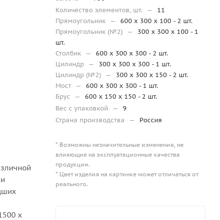
Количество элементов, шт.
—
11
Прямоугольник
—
600 х 300 х 100 - 2 шт.
Прямоугольник (№2)
—
300 х 300 х 100 - 1
шт.
Столбик
—
600 х 300 х 300 - 2 шт.
Цилиндр
—
300 х 300 х 300 - 1 шт.
Цилиндр (№2)
—
300 х 300 х 150 - 2 шт.
Мост
—
600 х 300 х 300 - 1 шт.
Брус
—
600 х 150 х 150 - 2 шт.
Вес с упаковкой
—
9
Страна производства
—
Россия
* Возможны незначительные изменения, не
влияющие на эксплуатационные качества
продукции.
азличной
* Цвет изделия на картинке может отличаться от
 и
реального.
дших
1500 x