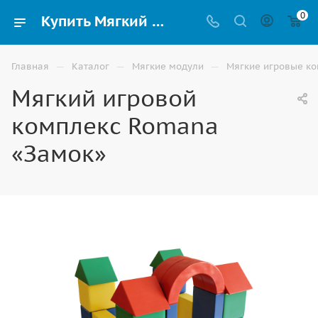
0
Купить Мягкий игровой комплекс Romana «Замок» для детей в Элисте
—
—
—
Главная
Каталог
Мягкие модули
Мягкие игровые к
Мягкий игровой
комплекс Romana
«Замок»