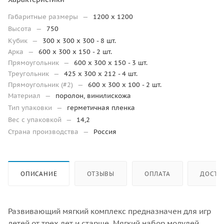
Габаритные размеры
—
1200 x 1200
Высота
—
750
Кубик
—
300 х 300 х 300 - 8 шт.
Арка
—
600 х 300 х 150 - 2 шт.
Прямоугольник
—
600 х 300 х 150 - 3 шт.
Треугольник
—
425 х 300 х 212 - 4 шт.
Прямоугольник (#2)
—
600 х 300 х 100 - 2 шт.
Материал
—
поролон, винилискожа
Тип упаковки
—
герметичная пленка
Вес с упаковкой
—
14,2
Страна производства
—
Россия
ОПИСАНИЕ
ОТЗЫВЫ
ОПЛАТА
ДОСТА
Развивающий мягкий комплекс предназначен для игр
детей от трех лет и старше. Мягкий набор модулей