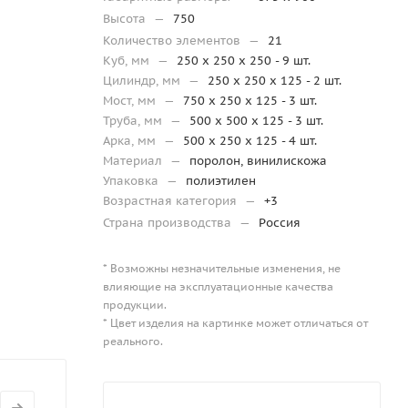
Высота
—
750
Количество элементов
—
21
Куб, мм
—
250 х 250 х 250 - 9 шт.
Цилиндр, мм
—
250 x 250 x 125 - 2 шт.
Мост, мм
—
750 x 250 x 125 - 3 шт.
Труба, мм
—
500 х 500 х 125 - 3 шт.
Арка, мм
—
500 х 250 х 125 - 4 шт.
Материал
—
поролон, винилискожа
Упаковка
—
полиэтилен
Возрастная категория
—
+3
Страна производства
—
Россия
* Возможны незначительные изменения, не
влияющие на эксплуатационные качества
продукции.
* Цвет изделия на картинке может отличаться от
реального.