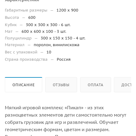
Габаритные размеры
—
1200 x 900
Высота
—
600
Кубик
—
300 х 300 х 300 - 6 шт.
Мат
—
600 х 600 х 100 - 3 шт.
Полуцилиндр
—
300 х 150 х 150 - 4 шт.
Материал
—
поролон, винилискожа
Вес с упаковкой
—
10
Страна производства
—
Россия
ОПИСАНИЕ
ОТЗЫВЫ
ОПЛАТА
ДОСТА
Мягкий игровой комплекс «Пикап» - из этих
разноцветных элементов дети самостоятельно могут
собрать грузовик для игр и развлечений. Обучает
геометрическим формам, цветам и размерам.