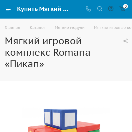
0
Купить Мягкий игровой комплекс Romana «Пикап» для детей в Элисте
—
—
—
Главная
Каталог
Мягкие модули
Мягкие игровые к
Мягкий игровой
комплекс Romana
«Пикап»