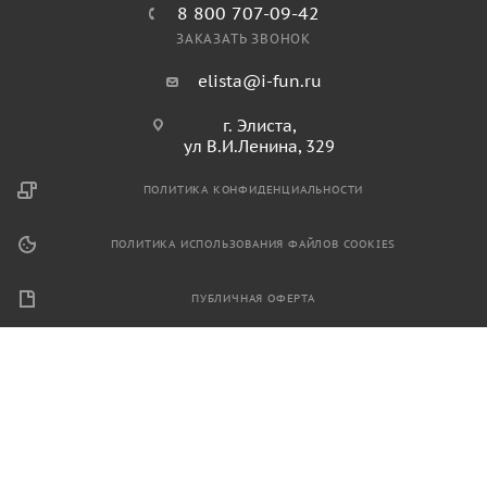
8 800 707-09-42
ЗАКАЗАТЬ ЗВОНОК
elista@i-fun.ru
г. Элиста,
ул В.И.Ленина, 329
ПОЛИТИКА КОНФИДЕНЦИАЛЬНОСТИ
ПОЛИТИКА ИСПОЛЬЗОВАНИЯ ФАЙЛОВ COOKIES
ПУБЛИЧНАЯ ОФЕРТА
2026 © Продажа спортивного и игрового оборудования.
Информация, размещенная на данном ресурсе, не является
публичной офертой и носит ознакомительный характер.