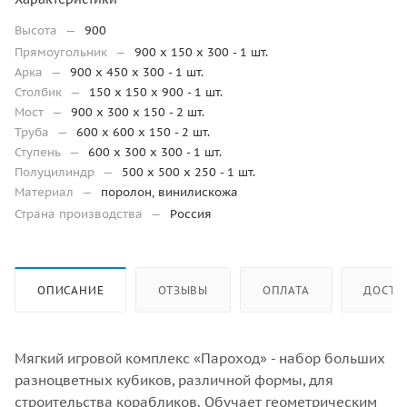
Высота
—
900
Прямоугольник
—
900 х 150 х 300 - 1 шт.
Арка
—
900 х 450 х 300 - 1 шт.
Столбик
—
150 х 150 х 900 - 1 шт.
Мост
—
900 х 300 х 150 - 2 шт.
Труба
—
600 х 600 х 150 - 2 шт.
Ступень
—
600 х 300 х 300 - 1 шт.
Полуцилиндр
—
500 х 500 х 250 - 1 шт.
Материал
—
поролон, винилискожа
Страна производства
—
Россия
ОПИСАНИЕ
ОТЗЫВЫ
ОПЛАТА
ДОСТА
Мягкий игровой комплекс «Пароход» - набор больших
разноцветных кубиков, различной формы, для
строительства корабликов. Обучает геометрическим