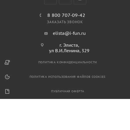
8 800 707-09-42
ЗАКАЗАТЬ ЗВОНОК
elista@i-fun.ru
г. Элиста,
ул В.И.Ленина, 329
ПОЛИТИКА КОНФИДЕНЦИАЛЬНОСТИ
ПОЛИТИКА ИСПОЛЬЗОВАНИЯ ФАЙЛОВ COOKIES
ПУБЛИЧНАЯ ОФЕРТА
2026 © Продажа спортивного и игрового оборудования.
Информация, размещенная на данном ресурсе, не является
публичной офертой и носит ознакомительный характер.