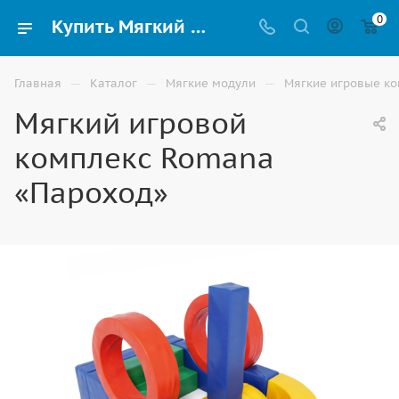
0
Купить Мягкий игровой комплекс Romana «Пароход» для детей в Элисте
—
—
—
Главная
Каталог
Мягкие модули
Мягкие игровые к
Мягкий игровой
комплекс Romana
«Пароход»