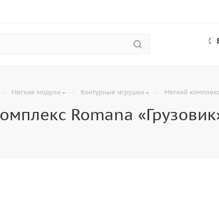
—
—
—
Мягкие модули
Контурные игрушки
Мягкий комплекс
омплекс Romana «Грузовик