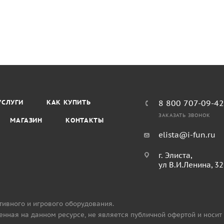
УСЛУГИ
КАК КУПИТЬ
8 800 707-09-4
ЗАКАЗАТЬ ЗВОНОК
МАГАЗИН
КОНТАКТЫ
elista@i-fun.ru
г. Элиста,
ул В.И.Ленина, 3
тивного и игрового оборудования.
нная на данном ресурсе, не является публичной офертой и носит