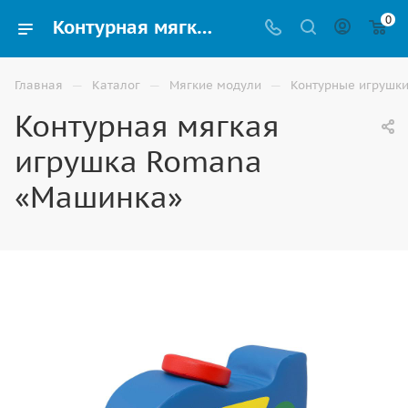
0
Контурная мягкая игрушка Romana «Машинка» разных форм и размеров купить в Элисте
—
—
—
Главная
Каталог
Мягкие модули
Контурные игрушк
Контурная мягкая
игрушка Romana
«Машинка»