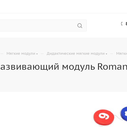
—
—
—
Мягкие модули
Дидактические мягкие модули
Мягк
развивающий модуль Roman