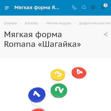
0
Мягкая форма Romana «Шагайка» для детей купить в Элисте
—
—
—
Главная
Каталог
Мягкие модули
Дидактические мяг
Мягкая форма
Romana «Шагайка»