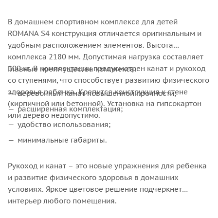
В домашнем спортивном комплексе для детей
ROMANA S4 конструкция отличается оригинальным и
удобным расположением элементов. Высота
комплекса 2180 мм. Допустимая нагрузка составляет
100 кг. В комплектации предусмотрен канат и рукоход
Главные преимущества комплекса:
со ступенями, что способствует развитию физического
здоровья ребенка. Крепится конструкция к стене
веревочный канат повышенной прочности;
(кирпичной или бетонной). Установка на гипсокартон
расширенная комплектация;
или дерево недопустимо.
удобство использования;
минимальные габариты.
Рукоход и канат – это новые упражнения для ребенка
и развитие физического здоровья в домашних
условиях. Яркое цветовое решение подчеркнет
интерьер любого помещения.