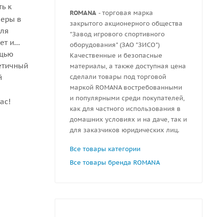
ь к
ROMANA
- торговая марка
меры в
закрытого акционерного общества
для
"Завод игрового спортивного
ет и
оборудования" (ЗАО "ЗИСО")
ощью
Качественные и безопасные
тетичный
материалы, а также доступная цена
й
сделали товары под торговой
маркой ROMANA востребованными
и популярными среди покупателей,
ас!
как для частного использования в
домашних условиях и на даче, так и
для заказчиков юридических лиц.
Все товары категории
Все товары бренда ROMANA