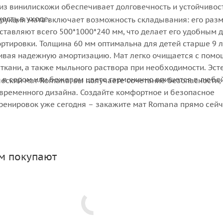
из винилискожи обеспечивает долговечность и устойчивост
кость в уходе.
рукция мата включает возможность складывания: его раз
ставляют всего 500*1000*240 мм, что делает его удобным 
ртировки. Толщина 60 мм оптимальна для детей старше 9 л
ивая надежную амортизацию. Мат легко очищается с пом
ткани, а также мыльного раствора при необходимости. Эс
 в сером или бежевом цвете гармонично впишется в любо
еский мат Romana, вы получаете сочетание безопасности,
овременного дизайна. Создайте комфортное и безопасное
тренировок уже сегодня – закажите мат Romana прямо сейч
ом покупают