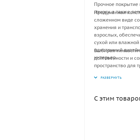
Прочное покрытие 
износу, а также лег
Продуманная конст
сложенном виде со
хранения и транспо
взрослых, обеспеч
сухой или влажной 
однотонный дизайн
Выбирая гимнастич
интерьер.
долговечности и с
пространство для 
С этим товар