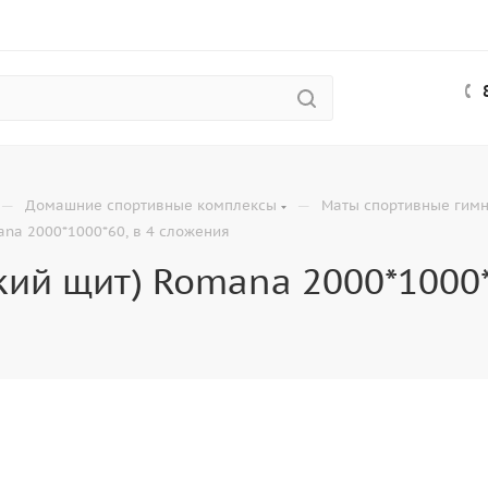
—
—
Домашние спортивные комплексы
Маты спортивные гимн
ana 2000*1000*60, в 4 сложения
кий щит) Romana 2000*1000*