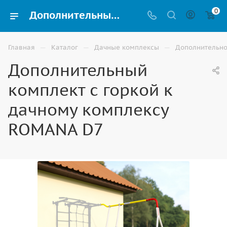
0
Дополнительный комплект с горкой к дачному комплексу ROMANA D7 для детских дачных спортивных комплексов на улицу купить в Элисте
—
—
—
Главная
Каталог
Дачные комплексы
Дополнительно
Дополнительный
комплект с горкой к
дачному комплексу
ROMANA D7