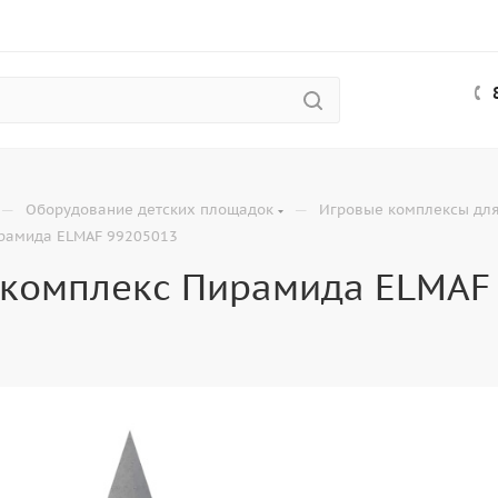
—
—
Оборудование детских площадок
Игровые комплексы для
рамида ELMAF 99205013
 комплекс Пирамида ELMAF