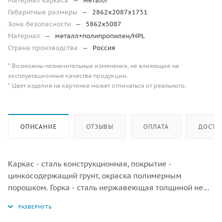
Материал каркаса
—
металл
Габаритные размеры
—
2862х2087х1751
Зона безопасности
—
5862х5087
Материал
—
металл+полипропилен/HPL
Страна производства
—
Россия
* Возможны незначительные изменения, не влияющие на
эксплуатационные качества продукции.
* Цвет изделия на картинке может отличаться от реального.
ОПИСАНИЕ
ОТЗЫВЫ
ОПЛАТА
ДОСТА
Каркас - сталь конструкционная, покрытие -
цинкосодержащий грунт, окраска полимерным
порошком. Горка - сталь нержавеющая толщиной не
менее 2 мм, электрохимическая пассивация сварных
швов. Панели, ограждения - полипропилен/HPL.