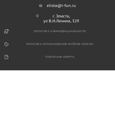
elista@i-fun.ru
г. Элиста,
ул В.И.Ленина, 329
ПОЛИТИКА КОНФИДЕНЦИАЛЬНОСТИ
ПОЛИТИКА ИСПОЛЬЗОВАНИЯ ФАЙЛОВ COOKIES
ПУБЛИЧНАЯ ОФЕРТА
2026 © Продажа спортивного и игрового оборудования.
Информация, размещенная на данном ресурсе, не является
публичной офертой и носит ознакомительный характер.