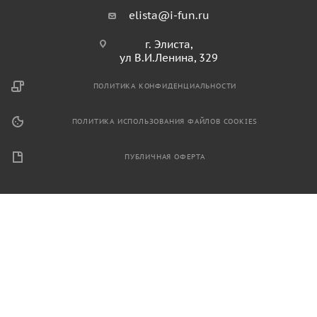
elista@i-fun.ru
г. Элиста,
ул В.И.Ленина, 329
ПОЛИТИКА КОНФИДЕНЦИАЛЬНОСТИ
ПОЛИТИКА ИСПОЛЬЗОВАНИЯ ФАЙЛОВ COOKIES
ПУБЛИЧНАЯ ОФЕРТА
2026 © Продажа спортивного и игрового оборудования.
Информация, размещенная на данном ресурсе, не является
публичной офертой и носит ознакомительный характер.