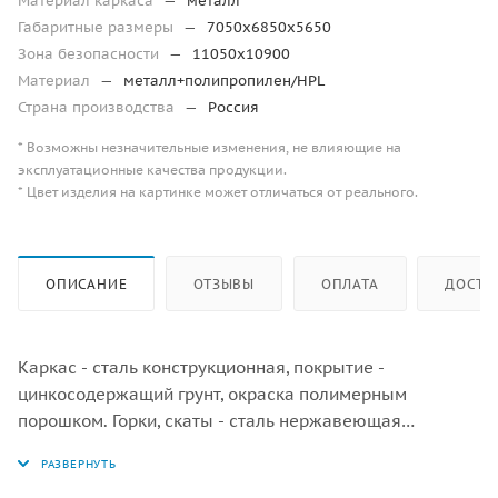
Материал каркаса
—
металл
Габаритные размеры
—
7050х6850х5650
Зона безопасности
—
11050х10900
Материал
—
металл+полипропилен/HPL
Страна производства
—
Россия
* Возможны незначительные изменения, не влияющие на
эксплуатационные качества продукции.
* Цвет изделия на картинке может отличаться от реального.
ОПИСАНИЕ
ОТЗЫВЫ
ОПЛАТА
ДОСТА
Каркас - сталь конструкционная, покрытие -
цинкосодержащий грунт, окраска полимерным
порошком. Горки, скаты - сталь нержавеющая
толщиной не менее 2 мм, электрохимическая
пассивация сварных швов. Панели, ограждения -