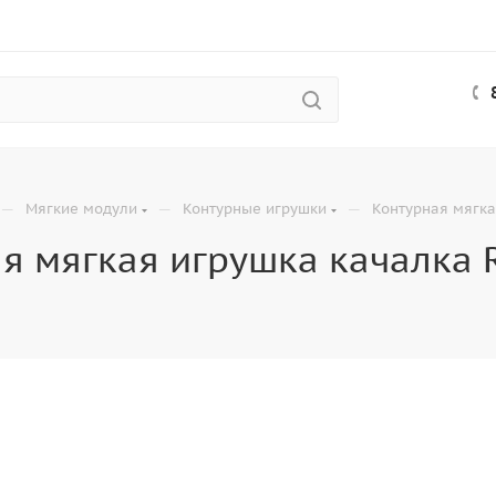
—
—
—
Мягкие модули
Контурные игрушки
Контурная мягка
я мягкая игрушка качалка